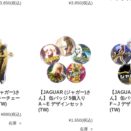
3,850
(税込)
¥3,850
(税込)
ジャガー)さ
【JAGUAR (ジャガー)さ
【JAGUA
キーチェー
ん】 缶バッジ 5個入り
ん】 缶
TW)
A～E デザインセット
F～J デ
(TW)
(TW)
¥880
(税込)
¥1,650
(税込)
在庫 ○
在庫 ○