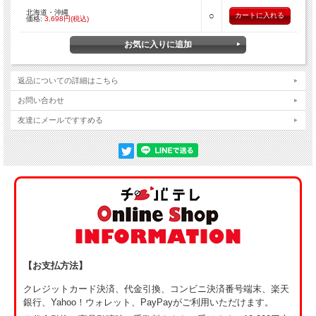
北海道・沖縄
○
価格:
3,698円(税込)
返品についての詳細はこちら
お問い合わせ
友達にメールですすめる
バウムクーヘン専門店「せんねんの木」
【お支払方法】
【とろなまバウムクーヘン】とろなまチョコ
クレジットカード決済、代金引換、コンビニ決済番号端末、楽天
トローリとろけるチョコムースの食感が癖になるバウムクーヘン「と
銀行、Yahoo！ウォレット、PayPayがご利用いただけます。
ろなまチョコ」（サイズ：直径11.5cm／高さ：4cm）をバウムクーヘ