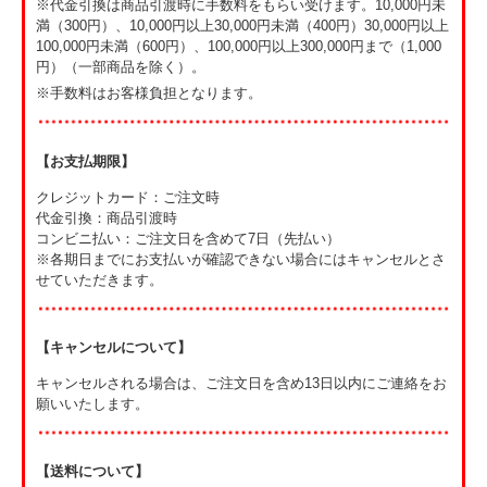
※代金引換は商品引渡時に手数料をもらい受けます。10,000円未
ン専門店「せんねんの木」からお届けします。
満（300円）、10,000円以上30,000円未満（400円）30,000円以上
100,000円未満（600円）、100,000円以上300,000円まで（1,000
こちらの商品は、
送料込み
の価格です。製造元からの
直接発送
となり
円）（一部商品を除く）。
ます。また、代引きでのお支払いは不可となります。
※アレルゲン表示：卵 乳成分 小麦
※手数料はお客様負担となります。
※離島は発送不可
製造販売・発送：「せんねんの木」
【お支払期限】
クレジットカード：ご注文時
代金引換：商品引渡時
コンビニ払い：ご注文日を含めて7日（先払い）
※各期日までにお支払いが確認できない場合にはキャンセルとさ
せていただきます。
【キャンセルについて】
キャンセルされる場合は、ご注文日を含め13日以内にご連絡をお
願いいたします。
【送料について】