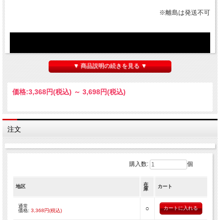
※離島は発送不可
▼ 商品説明の続きを見る ▼
価格:
3,368円
(税込)
～
3,698円
(税込)
注文
※動画内の外観は2019年のものになります。
購入数:
個
在
地区
カート
庫
通常
○
価格:
3,368円(税込)