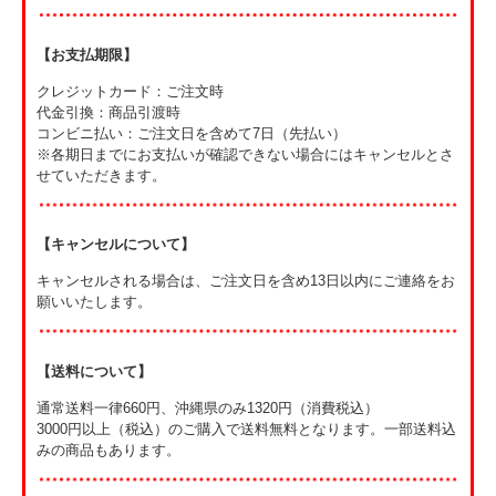
第5条（禁止事項）
会員は、以下の行為を行ってはなりません。
【お支払期限】
・他の参加者やスタッフ、地域の方々への迷惑行為
・イベント運営の妨げとなる行為
クレジットカード：ご注文時
・危険行為（無断で田んぼや立入禁止区域に入る、走り回る等）
代金引換：商品引渡時
・主催者の許可のない撮影・録音・配信および営利目的での利用
コンビニ払い：ご注文日を含めて7日（先払い）
・会場周辺の環境や自然を損なう行為
※各期日までにお支払いが確認できない場合にはキャンセルとさ
・その他、主催者が不適切と判断する行為
せていただきます。
第6条（自然体験に関する注意事項）
・本サービスは自然環境の中で実施される体験型イベントです。
【キャンセルについて】
足元のぬかるみや泥による汚れ、転倒の可能性がございます。汚れ
ても差し支えない服装でご参加ください。
キャンセルされる場合は、ご注文日を含め13日以内にご連絡をお
・田んぼや里山の環境上、虫刺されやかぶれ等が発生する可能性があ
願いいたします。
ります。各自で対策を行い、体調管理にご留意ください。
・屋外での実施となるため、熱中症対策として、こまめな水分補給や
休憩をお願いいたします。
【送料について】
第7条（免責事項）
通常送料一律660円、沖縄県のみ1320円（消費税込）
・安全管理には十分配慮しておりますが、参加者ご自身でも安全確保
3000円以上（税込）のご購入で送料無料となります。一部送料込
および体調管理にご留意ください。
みの商品もあります。
・イベント参加中および会場までの移動中における事故、怪我、体調
不良、紛失・盗難等について、主催者は責任を負いかねます。