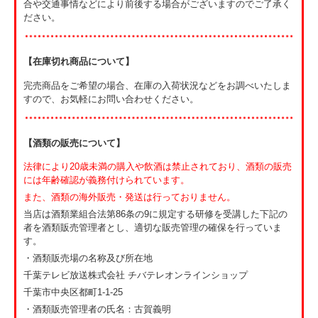
合や交通事情などにより前後する場合がございますのでご了承く
ださい。
第13条（退会）
・会員は、所定の手続により、いつでも退会することができます。
・退会と同時に、本サービスに関する一切の権利を失うものとしま
【在庫切れ商品について】
す。
・会員都合による退会の場合、会費の返金はいたしかねます。
完売商品をご希望の場合、在庫の入荷状況などをお調べいたしま
・会員が本規約に違反した場合、または主催者が不適切と判断した場
すので、お気軽にお問い合わせください。
合、事前の通知なく退会とする場合があります。
第14条（会員証の再発行）
【酒類の販売について】
・会員証を紛失・破損した場合は、速やかに主催者へご連絡くださ
い。
法律により20歳未満の購入や飲酒は禁止されており、酒類の販売
・会員証の再発行には、所定の再発行手数料および送料をご負担いた
には年齢確認が義務付けられています。
だきます。
また、酒類の海外販売・発送は行っておりません。
第15条（会員期間）
当店は酒類業組合法第86条の9に規定する研修を受講した下記の
・会員資格の有効期間は、入会年度の3月末日までとします。
者を酒類販売管理者とし、適切な販売管理の確保を行っていま
・会員資格は、有効期間満了をもって自動的に終了いたします。
す。
・更新の有無や方法については、別途ご案内いたします。
・酒類販売場の名称及び所在地
千葉テレビ放送株式会社 チバテレオンラインショップ
以上の内容をご理解・ご同意のうえ、ご参加をお願いいたします。
千葉市中央区都町1-1-25
・酒類販売管理者の氏名：古賀義明