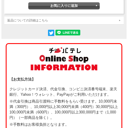
・会員限定のチュバ村イベントや各種情報のご案内を行います。
・会員ご本人のほか、イベント参加時には1名につき2名まで同伴が可
能です。
※同伴者についても本規約に同意のうえご参加いただきます。
返品についての詳細はこちら
※イベント内容により同伴人数を制限させていただく場合がござい
ます。
・会員登録いただいた方のお名前を、番組内にてご紹介させていただ
く場合がございます。
※掲載の可否および表記名は、事前に確認のうえご本人のご希望を
尊重いたします。
第3条（サービス内容）
・本サービスでは、里山での自然体験イベント等を実施します。
・イベント内容や実施時期は、予告なく変更となる場合があります。
【お支払方法】
クレジットカード決済、代金引換、コンビニ決済番号端末、楽天
第4条（参加について）
銀行、Yahoo！ウォレット、PayPayがご利用いただけます。
・未成年の方は、保護者同伴での参加をお願いいたします。
・体調不良時の参加はご遠慮ください。
※代金引換は商品引渡時に手数料をもらい受けます。10,000円未
・持病やアレルギー等をお持ちの方は、事前にご自身の責任において
満（300円）、10,000円以上30,000円未満（400円）30,000円以上
ご判断のうえご参加ください。
100,000円未満（600円）、100,000円以上300,000円まで（1,000
・安全確保の観点から、主催者の判断により参加をお断りする場合が
円）（一部商品を除く）。
あります。
※手数料はお客様負担となります。