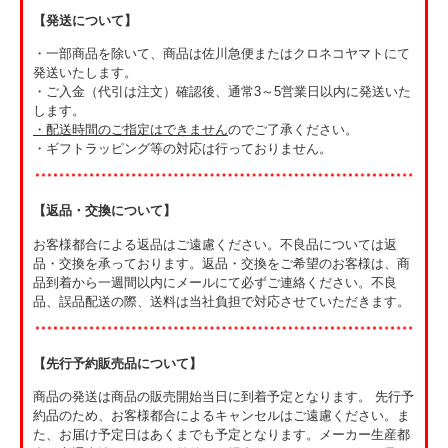
・天候やその他やむを得ない事情により、イベント内容の変更または
【発送について】
中止となる場合があります。
・一部商品を除いて、商品は佐川急便またはクロネコヤマトにて
第8条（撮影・広報）
発送いたします。
・イベント中に撮影された写真・映像は、番組、広報、SNS等に使用
・ご入金（代引は注文）確認後、通常3～5営業日以内に発送いた
させていただく場合があります。
します。
※掲載に支障がある場合は事前にお申し出ください。
・
配送時間のご指定はできません
のでご了承ください。
・ギフトラッピング等の対応は行っておりません。
第9条（キャンセル・返金）
・お客様都合によるキャンセルについては、原則として返金いたしか
ねます。
【返品・交換について】
・主催者都合による中止の場合は、返金または振替対応を行います。
お客様都合による返品はご遠慮ください。不良品については返
第10条（個人情報の取り扱い）
品・交換を承っております。返品・交換をご希望のお客様は、商
・ご登録いただいた個人情報は、千葉テレビ放送株式会社の個人情報
品到着から一週間以内にメールにて必ずご連絡ください。不良
保護方針に基づき、適切に管理いたします。
品、誤品配送の際、送料は当社負担で対応させていただきます。
第11条（サービスの変更・終了）
・本サービスの内容は、予告なく変更または終了する場合がありま
【先行予約販売品について】
す。
商品の発送は商品の販売開始当日に到着予定となります。 先行予
第12条（その他）
約品のため、お客様都合によるキャンセルはご遠慮ください。ま
・本規約に定めのない事項については、主催者の判断により対応させ
た、お届け予定日はあくまでも予定となります。メーカー生産都
ていただきます。