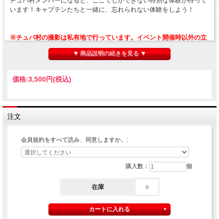
チュバ村メンバーになると、ここでしかできない特別な体験が待って
います！キャプテンたちと一緒に、忘れられない体験をしよう！
※チュバ村の撮影は私有地で行っています。イベント開催時以外の立
ち入りはご遠慮ください。
▼ 商品説明の続きを見る ▼
※3000円以上送料無料の対象外商品です。
※ご入会前に、下記の会員規約をご確認のうえお申し込みください。
価格:
3,500円
(税込)
■チュバ村 会員規約
チュバ村（以下「本サービス」）は、チュバチュバワンダーランドが
提供する体験型プログラムです。
ご参加にあたり、以下の内容をご確認のうえ、ご同意いただきますよ
注文
うお願いいたします。
第1条（会員について）
会員規約をすべて読み、同意しますか。:
・チュバ村会員（以下「会員」）とは、本規約に同意のうえ登録され
た方を指します。
購入数：
個
・会員資格は本人およびそのご家族に限り有効とし、第三者への譲
渡・貸与・売買はできません。
在庫
○
第2条（会員特典および利用について）
・会員登録いただいた方には、チュバ村会員カードを発行いたしま
す。